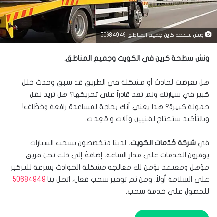
ونش سطحة كرين جميع المناطق 50684949
ونش سطحة كرين في الكويت وجميع المناطق.
هل تعرضت لحادث أو مشكلة في الطريق قد سبق وحدث خلل
كبير في سيارتك ولم تعد قادراً على تحريكها؟ هل تريد نقل
حمولة كبيرة؟ هذا يعني أنك بحاجة لمساعدة رافعة وخطّاف!
وبالتأكيد ستحتاج لفنيين وآلات و مٌعِدات.
في
شركة خَدَمات الكويت
، لدينا متخصصون بسحب السيارات
يوفرون الخدمات على مدار الساعة. إضافةً إلى ذلك نحن فريق
مؤهل ومعتمد نؤمن لك معالجة مشكلة الحوادث بسرعة للتركيز
على السلامة أولاً، ومن ثم توفير سحب فعال، اتصل بنا
50684949
للحصول على خدمة سحب.