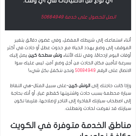
أي نوع من الاحتياجات في أي وقت.
اتصل للحصول على خدمة
50684949
أثناء استماعك إلى شريطك المفضل، وفي غضون دقائق يتغير
الموقف إلى وضع يهدد الحياة مع حدوث عطل أو حادث في أكثر
أوقات اليوم ازدحامًا، وفي تلك الأثناء
ونش سطحة كرين
يصل إليك
بسرعة لتأمين مكان الحادث من أجل وضع آمن، ليس عليك سوا
الاتصال على الرقم
50684949
ونحن نتكفل بكل شيء!
وإذا كانت حاجتك إلى
الونش كرين
-على سبيل المثال-هي التقاط
سيارة محطمة بسبب حادث واشتريتها كقطع غيار، أو أنك بحاجة
إلى اصطحاب سيارتك الفاخرة إلى التاجر لإصلاحها، فلربما تكون
سيارتك قد تعرضت لحادث وتعطلت.
مناطق الخدمة متوفرة في الكويت