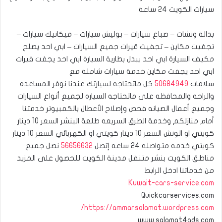
سيارات الكويت 24 ساعة
بدالة ونشات – صباغ سيارات – بوليش سيارات – ميكانيك سيارات –
تجفيت مكاين – تجفيت قيرات جميع السيارات – ابي احد يصلح
مكيف السيارة ابي احد يبدل بطارية السيارة ابي احد يجفت قيرات
ابي احد يجفت مكاين خدمة سيارات شاملة مع
سلامات
50684949
كل ماتحتاجه لسيارتك عندنا نوفر المساعده
والراحه والمحافظه على ماتحتاجه السياره لجميع أنواع السيارات
وجميع أعمال الصيانه فحص وإصلاح الأعطال بالكمبيوتر خدمتنا
أمام منازلكم وخدمة الطرق السريعه طلعة البنشر السعر 10 دينار
كويتي او الونش السعر 10 دينار كويتي او الكهربائي السعر 10 دينار
كويتي خدمه متواصله 24 ساعه إتصل
56656632
نصل جميع
مناطق الكويت بنشر متنقل مدينة الكويت للحصول على المزيد
من خدماتنا ادخل الرابط
Kuwait-cars-service.com
Quickcarservices.com
https://ammarsalamat.wordpress.com/
www.salamat4ads.com