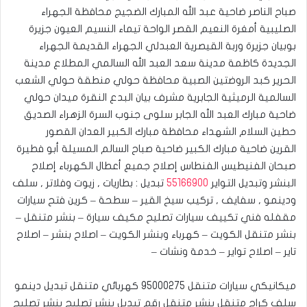
صباح الناصر ضاحية عبد الله المبارك الضجيج محافظة الجهراء
الصليبية أمغرة النعيم القصر الواحة تيماء النسيم العيون جزيرة
بوبيان جزيرة وربة القيصرية العبدلي الجهراء القديمة الجهراء
الجديدة كاظمة مدينة سعد العبد الله السالمي المطلاع مدينة
الحرير كبد الروضتين الصبية محافظة حولي منطقة حولي الشعب
السالمية الرميثية الجابرية مشرف بيان البدع النقرة ميدان حولي
ضاحية مبارك العبد الله الجابر سلوى جنوب السرة الزهراء الصديق
حطين السلام الشهداء محافظة مبارك الكبير العدان القصور
القرين ضاحية مبارك الكبير ضاحية صباح السالم المسيلة أبو فطيرة
صبحان الفنيطيس الفنطاس إصلاح جميع أعطال الكهرباء إصلاح
البنشر وتبديل التواير
55166900
تبديل : بطاريات , زيوت وفلاتر , سلف
ودينمو , سفايف , تركيب سيخ القير – سطحة – كرين فتح سيارات
مقفله فني تكييف سيارات تصليح مكيف سيارة – بنشر متنقل –
بنشر متنقل الكويت – كهرباء وبنشر الكويت – اصلاح بنشر – اصلاح
تاير – اصلاح تواير – خدمة ونشات –
ميكانيكي سيارات متنقل 95000275 كهربائي متنقل تبديل دينمو
سلف كراج متنقل بنشر متنقل رقم تبديل بنشر تصليح بنشر تصليح