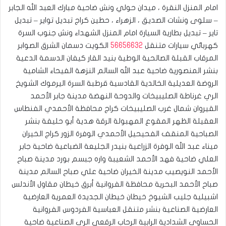
امام المنزل النقرة ، ميدان حولي ونش ضاحية مبارك العبد الله الجابر
– سلوى ونشات الصديق ، الزهراء ، حطين كراج تبديل تواير – تبديل
تاير – تبديل بطارية السيارة امام المنزل الشهداء ونش جنوب السرة
كهربائي سيارات متنقل
56656632
الكويت دسمان الشرق الصوابر
المرقاب القبلة الصالحية الوطية بنيد القار كيفان الدسمة الدعية
بنشر المنصورية ضاحية عبد الله السالم النزهة الفيحاء الشامية
الروضة العديلية الخالدية القادسية قرطبة السرة اليرموك الشويخ
الري غرناطة الصليبيخات والدوحة النهضة مدينة جابر الأحمد
القيروان شمال غرب الصليبيخات كراج محافظة الأحمدي الفنطاس
العقيلة الظهر المقوع المهبولة الرقة هدية أبو حليفة بنشر
الصباحية المنقف الفحيحيل الأحمدي الوفرة الزور كراج الخيران
ميناء عبد الله الوفرة الزراعية بنيدر الجليعة الضباعية ضاحية جابر
العلي ضاحية فهد الأحمد الشعيبة واره جبسم بورد مدينة صباح
الأحمد النويصيب مدينة الخيران ضاحية علي صباح السالم مدينة
صباح الأحمد البحرية محافظة الفروانية أبرق خيطان مقاول الأندلس
اشبيلية جليب الشيوخ خيطان خيطان الجديدة العمرية العارضية
العارضية الصناعية بنشر متنقل العباسية الفردوس الفروانية
الحساوي الشدادية الرابية الرحاب الرقعي الري الصناعية ضاحية