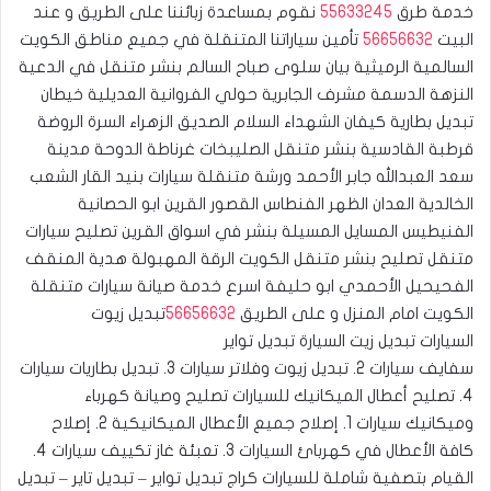
خدمة طرق
55633245
نقوم بمساعدة زبائننا على الطريق و عند
البيت
56656632
تأمين سياراتنا المتنقلة في جميع مناطق الكويت
السالمية الرميثية بيان سلوى صباح السالم بنشر متنقل في الدعية
النزهة الدسمة مشرف الجابرية حولي الفروانية العديلية خيطان
تبديل بطارية كيفان الشهداء السلام الصديق الزهراء السرة الروضة
قرطبة القادسية بنشر متنقل الصليبخات غرناطة الدوحة مدينة
سعد العبدالله جابر الأحمد ورشة متنقلة سيارات بنيد القار الشعب
الخالدية العدان الظهر الفنطاس القصور القرين ابو الحصانية
الفنيطيس المسايل المسيلة بنشر في اسواق القرين تصليح سيارات
متنقل تصليح بنشر متنقل الكويت الرقة المهبولة هدية المنقف
الفحيحيل الأحمدي ابو حليفة اسرع خدمة صيانة سيارات متنقلة
الكويت امام المنزل و على الطريق
56656632
تبديل زيوت
السيارات تبديل زيت السيارة تبديل تواير
سفايف سيارات 2. تبديل زيوت وفلاتر سيارات 3. تبديل بطاريات سيارات
4. تصليح أعطال الميكانيك للسيارات ‎تصليح وصيانة كهرباء
وميكانيك سيارات 1. إصلاح جميع الأعطال الميكانيكية 2. إصلاح
كافة الأعطال في كهربائ السيارات 3. تعبئة غاز تكييف سيارات 4.
القيام بتصفية شاملة للسيارات ‎كراج تبديل تواير – تبديل تاير – تبديل