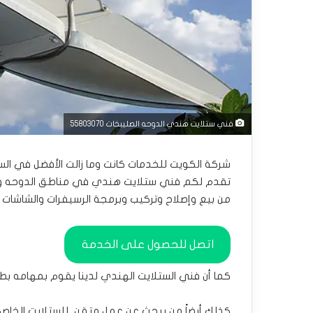
فني ستلايت هندي الدوحه الصليبخات 55803070
شركة الكويت للخدمات كانت وما زالت الأفضل في ال
تقدم لكم فني ستلايت هندي في مناطق الدوحه وال
من بيع وإصلاح وتركيب وبرمجة الرسيفرات والشاشات أ
اتصل للحصول على الخدمة
كما أن فني الستلايت الهندي لدينا يقوم بمهامه بطر
كذلك أيضاً من يبحث عن عمل متقن للستلايت الخاص