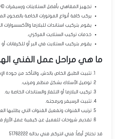
تجهيز المقاهي بأفضل الستلايتات ورسيفرات HD لمشاهدة المباريات بصورة صافية وبدون انقطاع أو تشويش.
يركب كافة أنواع الموتورات الخاصة بالصحون الم
يقوم بتركيب استاندات للبلازما والأكسسوارات الل
خدمات تركيب الستلايت المركزي.
يقوم بتركيب الستلايت في البر أو للكرفانات أو 
ما هي مراحل عمل الفني اله
تثبيت الطبق الخاص بالدش، والتأكد من جودة الإ
توصيل الأسلاك بشكل منظم ومرتب.
تركيب البلازما أو التلفاز والستاندات الخاصة به.
تثبيت الرسيفر وبرمجته.
ترتيب القنوات وتفعيل القنوات التي يطلبها الع
تقديم شروحات للعميل عن كيفية عمل الأزرار في 
قد تحتاج أيضاً: فني انتركم فني بداله 51762222