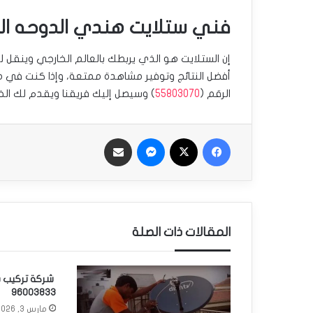
فني ستلايت هندي الدوحه ال
إن الستلايت هو الذي يربطك بالعالم الخارجي وينقل ل
أفضل النتائج وتوفير مشاهدة ممتعة، وإذا كنت في م
الرقم (
55803070
) وسيصل إليك فريقنا ويقدم لك الخد
فيسبوك
‫X
ماسنجر
مشاركة بالبريد
المقالات ذات الصلة
شركة تركيب س
96003833
مارس 3, 2026