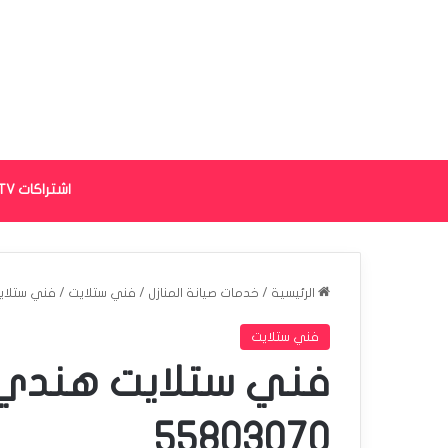
اشتراكات IPTV
الرئيسية
/
خدمات صيانة المنازل
/
فني ستلايت
/
فني ستلايت ه
فني ستلايت
فني ستلايت هندي ا
55803070