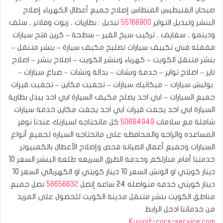
صبحان الفنيطيس الفنطاس إصلاح جميع أعطال الكهرباء إصلاح
البنشر وتبديل التواير
55166900
تبديل : بطاريات , زيوت وفلاتر , سلف
ودينمو , سفايف , تركيب سيخ القير – سطحة – كرين فتح سيارات
مقفله فني تكييف سيارات تصليح مكيف سيارة – بنشر متنقل –
بنشر متنقل الكويت – كهرباء وبنشر الكويت – اصلاح بنشر – اصلاح
تاير – اصلاح تواير – خدمة ونشات – بدالة ونشات – صباغ سيارات –
بوليش سيارات – ميكانيك سيارات – تجفيت مكاين – تجفيت قيرات
جميع السيارات – ابي احد يصلح مكيف السيارة ابي احد يبدل بطارية
السيارة ابي احد يجفت قيرات ابي احد يجفت مكاين خدمة سيارات
شاملة مع سلامات
50684949
كل ماتحتاجه لسيارتك عندنا نوفر
المساعده والراحه والمحافظه على ماتحتاجه السياره لجميع أنواع
السيارات وجميع أعمال الصيانه فحص وإصلاح الأعطال بالكمبيوتر
خدمتنا أمام منازلكم وخدمة الطرق السريعه طلعة البنشر السعر 10
دينار كويتي او الونش السعر 10 دينار كويتي او الكهربائي السعر 10
دينار كويتي خدمه متواصله 24 ساعه إتصل
56656632
نصل جميع
مناطق الكويت بنشر متنقل مدينة الكويت للحصول على المزيد
من خدماتنا ادخل الرابط
Kuwait-cars-service.com