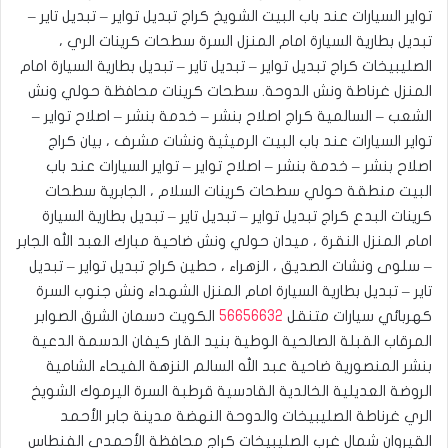
تواير السيارات عند باب البيت الشويخ كراج تبديل تواير – تبديل تاير –
تبديل بطارية السيارة امام المنزل السرة سطحات كرينات الري ،
الصليبيخات كراج تبديل تواير – تبديل تاير – تبديل بطارية السيارة امام
المنزل غرناطة ونش الدوحة. ‎سطحات كرينات محافظة حولي ونش
الشعب – السالمية كراج اصلاح بنشر – خدمة بنشر – اصلاح تواير –
تواير السيارات عند باب البيت الرميثية ونشات مشرف ، بيان كراج
اصلاح بنشر – خدمة بنشر – اصلاح تواير – تواير السيارات عند باب
البيت منطقة حولي سطحات كرينات السلام ، الجابرية سطحات
كرينات البدع كراج تبديل تواير – تبديل تاير – تبديل بطارية السيارة
امام المنزل النقرة ، ميدان حولي ونش ضاحية مبارك العبد الله الجابر
– سلوى ونشات الصديق ، الزهراء ، حطين كراج تبديل تواير – تبديل
تاير – تبديل بطارية السيارة امام المنزل الشهداء ونش جنوب السرة
كهربائي سيارات متنقل
56656632
الكويت دسمان الشرق الصوابر
المرقاب القبلة الصالحية الوطية بنيد القار كيفان الدسمة الدعية
بنشر المنصورية ضاحية عبد الله السالم النزهة الفيحاء الشامية
الروضة العديلية الخالدية القادسية قرطبة السرة اليرموك الشويخ
الري غرناطة الصليبيخات والدوحة النهضة مدينة جابر الأحمد
القيروان شمال غرب الصليبيخات كراج محافظة الأحمدي الفنطاس