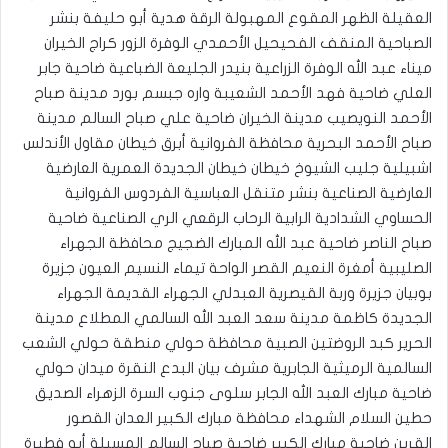
العقيلة الظهر المقوع المهبولة الرقة هدية أبو حليفة بنشر
الصباحية المنقف الفحيحيل الأحمدي الوفرة الزور كراج الخيران
ميناء عبد الله الوفرة الزراعية بنيدر الجليعة الضباعية ضاحية جابر
العلي ضاحية فهد الأحمد الشعيبة واره جبسم بورد مدينة صباح
الأحمد النويصيب مدينة الخيران ضاحية علي صباح السالم مدينة
صباح الأحمد البحرية محافظة الفروانية أبرق خيطان مقاول الأندلس
اشبيلية جليب الشيوخ خيطان خيطان الجديدة العمرية العارضية
العارضية الصناعية بنشر متنقل العباسية الفردوس الفروانية
الحساوي الشدادية الرابية الرحاب الرقعي الري الصناعية ضاحية
صباح الناصر ضاحية عبد الله المبارك الضجيج محافظة الجهراء
الصليبية أمغرة النعيم القصر الواحة تيماء النسيم العيون جزيرة
بوبيان جزيرة وربة القيصرية العبدلي الجهراء القديمة الجهراء
الجديدة كاظمة مدينة سعد العبد الله السالمي المطلاع مدينة
الحرير كبد الروضتين الصبية محافظة حولي منطقة حولي الشعب
السالمية الرميثية الجابرية مشرف بيان البدع النقرة ميدان حولي
ضاحية مبارك العبد الله الجابر سلوى جنوب السرة الزهراء الصديق
حطين السلام الشهداء محافظة مبارك الكبير العدان القصور
القرين ضاحية مبارك الكبير ضاحية صباح السالم المسيلة أبو فطيرة