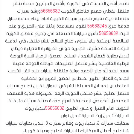
نقدم أفضل الخدمات في الكويت وأفضل الحرفيين خدمة بنشر
متنقل نغطي جميع مناطق الكويت
56656632
ورشة سيارات
متنقلة حيث نقوم بتصليح سيارات الكويت امام بيتك خدمة منازل
خدمة طرق
55633245
نقوم بمساعدة زبائننا على الطريق و عند
البيت
56656632
تأمين سياراتنا المتنقلة في جميع مناطق الكويت
السالمية الرميثية بيان سلوى صباح السالم بنشر متنقل في الدعية
النزهة الدسمة مشرف الجابرية حولي الفروانية العديلية خيطان
تبديل بطارية كيفان الشهداء السلام الصديق الزهراء السرة الروضة
قرطبة القادسية بنشر متنقل الصليبخات غرناطة الدوحة مدينة
سعد العبدالله جابر الأحمد ورشة متنقلة سيارات بنيد القار الشعب
الخالدية العدان الظهر الفنطاس القصور القرين ابو الحصانية
الفنيطيس المسايل المسيلة بنشر في اسواق القرين تصليح سيارات
متنقل تصليح بنشر متنقل الكويت الرقة المهبولة هدية المنقف
الفحيحيل الأحمدي ابو حليفة اسرع خدمة صيانة سيارات متنقلة
الكويت امام المنزل و على الطريق
56656632
تبديل زيوت
السيارات تبديل زيت السيارة تبديل تواير
سفايف سيارات 2. تبديل زيوت وفلاتر سيارات 3. تبديل بطاريات سيارات
4. تصليح أعطال الميكانيك للسيارات ‎تصليح وصيانة كهرباء