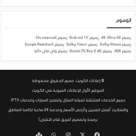
الوسوم
رسيفر 4K Ultra HD
رسيفر Android TV
رسيفر Chromecast
رسيفر Dolby Atmos
رسيفر Dolby Vision
رسيفر Google Assistant
رسيفر HDR
رسيفر Xiaomi Mi Box S 4K
رسيفر واي فاي iptv
©
إعلانات الكويت
. جميع الحقوق محفوظة
الموقع الأول للإعلانات المبوبة في الكويت
جميع الخدمات المتنقلة لصيانة المنازل وتصليح السيارات وخدمات IPTV
والستلايت أفضل الفنيين وأرخص الأسعار وخدمة 24 ساعة لكافة المناطق
برمجة وتصميم [
فريق شام التقني
]
‫X
فيسبوك
انستقرام
واتساب
Google