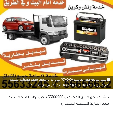
بنشر الجابرية كراج السالمية 55166900 تبديل تواير الشعب بطارية الرميثية الدسمة
الدعية بيان تصليح سيارات كهربائي سيارات متنقل ميكانيكي الكويت
بنشر متنقل خيران الفحيحيل 55166900 تبديل تواير المنقف بنيدر
تبديل بطارية الجليعة الاحمدي